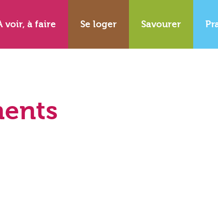
A voir, à faire
Se loger
Savourer
Pr
ents