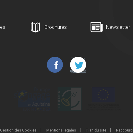
ges
Brochures
Newsletter
Tweets
de
@Lande
s_Arma
gnac
Gestion des Cookies
Mentions légales
Plan du site
Raccourc