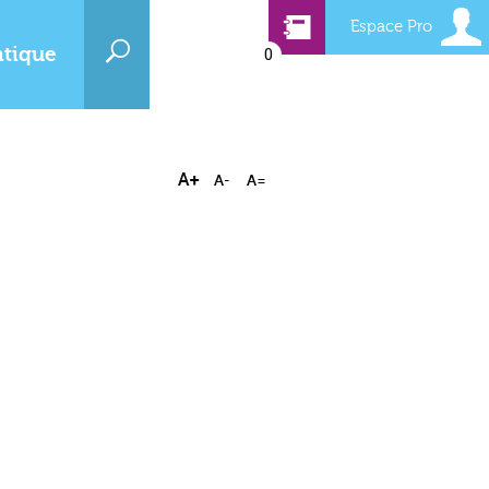
Espace Pro
atique
0