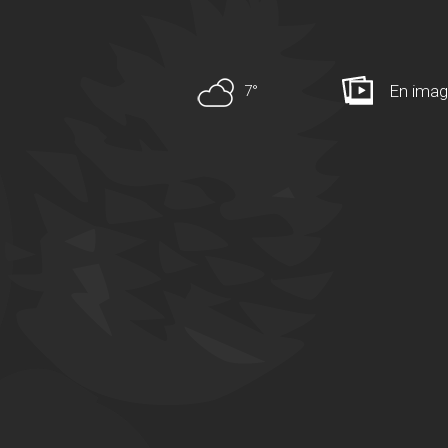
En ima
7°