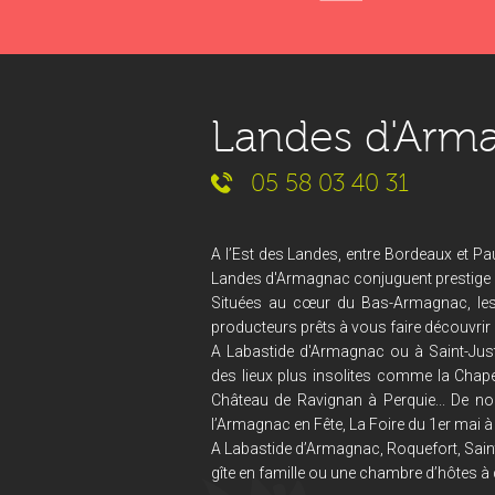
Landes d'Arm
05 58 03 40 31
A l’Est des Landes, entre Bordeaux et Pau
Landes d'Armagnac conjuguent prestige et
Situées au cœur du Bas-Armagnac, le
producteurs prêts à vous faire découvrir 
A Labastide d'Armagnac ou à Saint-Just
des lieux plus insolites comme la Chape
Château de Ravignan à Perquie... De no
l’Armagnac en Fête, La Foire du 1er mai à 
A Labastide d’Armagnac, Roquefort, Saint
gîte en famille ou une chambre d’hôtes à 