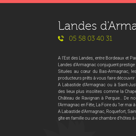
Landes d'Arm
05 58 03 40 31
A l’Est des Landes, entre Bordeaux et Pau
Landes d'Armagnac conjuguent prestige et
Situées au cœur du Bas-Armagnac, le
producteurs prêts à vous faire découvrir 
A Labastide d'Armagnac ou à Saint-Just
des lieux plus insolites comme la Chape
Château de Ravignan à Perquie... De no
l’Armagnac en Fête, La Foire du 1er mai à 
A Labastide d’Armagnac, Roquefort, Saint
gîte en famille ou une chambre d’hôtes à 