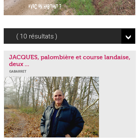
10
résultats
JACQUES, palombière et course landaise,
deux ...
GABARRET