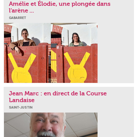
Amélie et Élodie, une plongée dans
l'arène ...
GABARRET
Jean Marc : en direct de la Course
Landaise
SAINT-JUSTIN