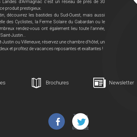
s Landes d’Armagnac c’est un réseau de près de 30
ce produit prestigieux.
in, découvrez les bastides du Sud-Ouest, mais aussi
lle des Cyclistes, la Ferme Solaire du Gabardan ou le
mbreux rendez-vous ont également lieu toute l’année,
Saint-Justin...
-Justin ou Villeneuve, réservez une chambre d’hôtel, un
deux et profitez de vacances reposantes et exaltantes !
ges
Brochures
Newsletter
Tweets
de
@Lande
s_Arma