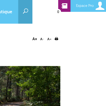
Espace Pro
atique
0