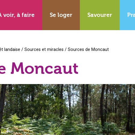
A voir, à faire
Se loger
Savourer
Pr
êt landaise
/
Sources et miracles
/
Sources de Moncaut
de Moncaut