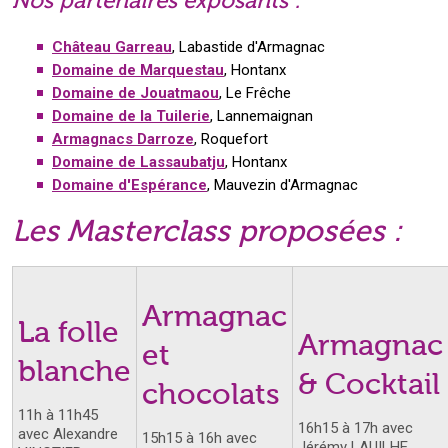
Nos partenaires exposants :
Château Garreau
, Labastide d'Armagnac
Domaine de Marquestau
, Hontanx
Domaine de Jouatmaou
, Le Frêche
Domaine de la Tuilerie
, Lannemaignan
Armagnacs Darroze
, Roquefort
Domaine de Lassaubatju
, Hontanx
Domaine d'Espérance
, Mauvezin d'Armagnac
Les Masterclass proposées :
Armagnac
La folle
Armagnac
et
blanche
& Cocktail
chocolats
11h à 11h45
16h15 à 17h avec
avec Alexandre
15h15 à 16h avec
Jérémy LAUILHE