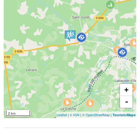
+
-
2 km
Leaflet
|
© IGN
|
© OpenStreetMap
|
TouristicMaps