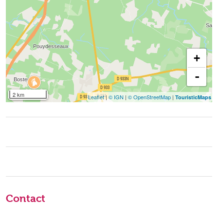
+
-
2 km
Leaflet
|
© IGN
|
© OpenStreetMap
|
TouristicMaps
Contact