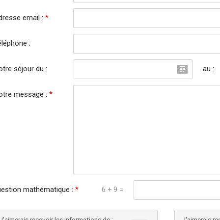
dresse email :
*
éléphone :
tre séjour du :
au :
otre message :
*
estion mathématique :
*
6 + 9 =
J'aimerais recevoir les informations de :
J'aimerais re