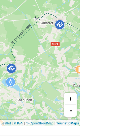
+
-
Leaflet
|
© IGN
|
© OpenStreetMap
|
TouristicMaps