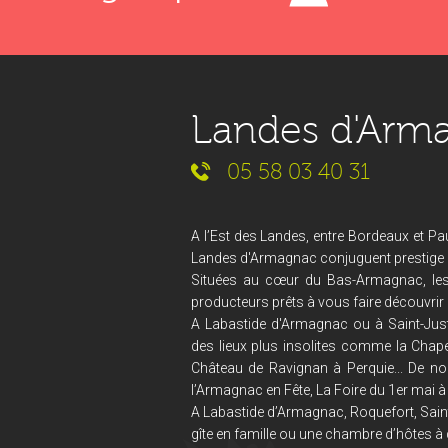
Landes d'Arm
05 58 03 40 31
A l’Est des Landes, entre Bordeaux et Pau
Landes d'Armagnac conjuguent prestige et
Situées au cœur du Bas-Armagnac, le
producteurs prêts à vous faire découvrir 
A Labastide d'Armagnac ou à Saint-Just
des lieux plus insolites comme la Chape
Château de Ravignan à Perquie... De no
l’Armagnac en Fête, La Foire du 1er mai à 
A Labastide d’Armagnac, Roquefort, Saint
gîte en famille ou une chambre d’hôtes à 