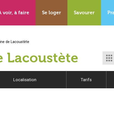
A voir, à faire
Se loger
Savourer
Pr
ine de Lacoustète
e Lacoustète
Localisation
Tarifs