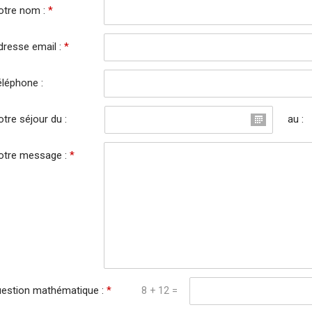
otre nom :
*
dresse email :
*
éléphone :
tre séjour du :
au :
otre message :
*
estion mathématique :
*
8 + 12 =