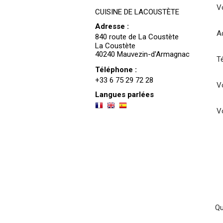
V
CUISINE DE LACOUSTÈTE
Adresse :
A
840 route de La Coustète
La Coustète
40240 Mauvezin-d'Armagnac
T
Téléphone :
+33 6 75 29 72 28
Vo
Langues parlées
V
Qu