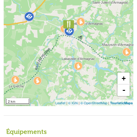
+
-
2 km
Leaflet
|
© IGN
|
© OpenStreetMap
|
TouristicMaps
Équipements