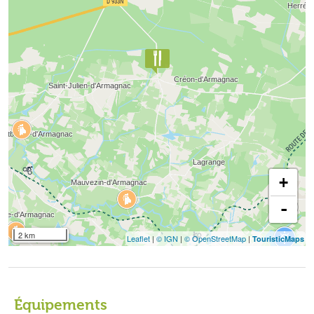
+
-
2 km
Leaflet
|
© IGN
|
© OpenStreetMap
|
TouristicMaps
Équipements