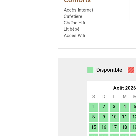
Conforts
Accès Internet
Cafetière
Chaîne Hifi
Lit bébé
Accès Wifi
Disponible
Août 2026
S
D
L
M
1
2
3
4
8
9
10
11
1
15
16
17
18
1