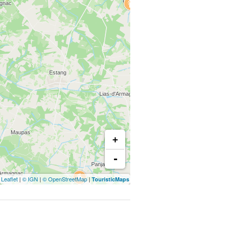
+
-
Leaflet
|
© IGN
|
© OpenStreetMap
|
TouristicMaps