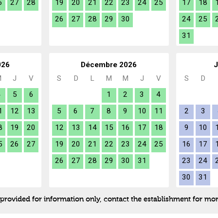
6
27
28
19
20
21
22
23
24
25
17
18
26
27
28
29
30
24
25
31
026
Décembre 2026
J
M
J
V
S
D
L
M
M
J
V
S
D
4
5
6
1
2
3
4
1
12
13
5
6
7
8
9
10
11
2
3
8
19
20
12
13
14
15
16
17
18
9
10
5
26
27
19
20
21
22
23
24
25
16
17
26
27
28
29
30
31
23
24
30
31
e provided for information only, contact the establishment for mo