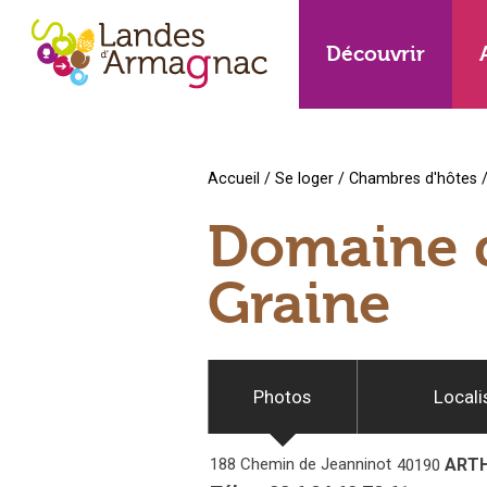
Découvrir
Accueil
/
Se loger
/
Chambres d'hôtes
Domaine d
Graine
Photos
Locali
188 Chemin de Jeanninot
ART
40190