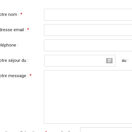
otre nom :
*
dresse email :
*
éléphone :
tre séjour du :
au :
otre message :
*