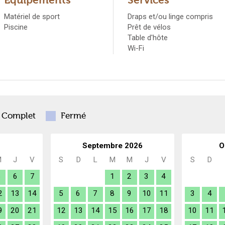
Équipements
Services
Matériel de sport
Draps et/ou linge compris
Piscine
Prêt de vélos
Table d'hôte
Wi-Fi
Complet
Fermé
Septembre 2026
O
M
J
V
S
D
L
M
M
J
V
S
D
5
6
7
1
2
3
4
2
13
14
5
6
7
8
9
10
11
3
4
9
20
21
12
13
14
15
16
17
18
10
11