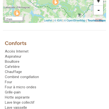
+
-
2 km
Leaflet
|
© IGN
|
© OpenStreetMap
|
TouristicMaps
Conforts
Accès Internet
Aspirateur
Bouilloire
Cafetière
Chauffage
Combiné congélation
Four
Four à micro ondes
Grille-pain
Hotte aspirante
Lave linge collectif
Lave vaisselle