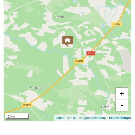
+
-
2 km
Leaflet
|
© IGN
|
© OpenStreetMap
|
TouristicMaps