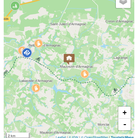
+
-
2 km
Leaflet
|
© IGN
|
© OpenStreetMap
|
TouristicMaps