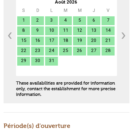
Août 2026
S
D
L
M
M
J
V
1
2
3
4
5
6
7
8
9
10
11
12
13
14
15
16
17
18
19
20
21
22
23
24
25
26
27
28
29
30
31
These availabilities are provided for information
only, contact the establishment for more precise
information.
Période(s) d'ouverture