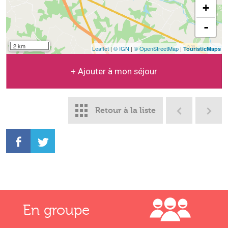
+
-
2 km
Leaflet
|
© IGN
|
© OpenStreetMap
|
TouristicMaps
+ Ajouter à mon séjour
Retour à la liste
En groupe