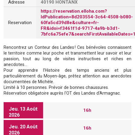
Adresse
40190 HONTANX
https://reservation.elloha.com?
IdPublication=8d203554-3c64-4508-b080-
Reservation
60fa5cd39d8e&culture=fr-
FR&idoi=f3461f1d-9717-4a9b-b3d1-
7bfc6a75efe7&searchFirstAvailableDates=
Rencontrez un Conteur des Landes ! Ces bénévoles connaissent
le territoire comme leur poche et transmettent leur savoir et leur
passion, tout au long de visites instructives et riches en
anecdotes…
Pour apprendre l’Histoire des temps anciens et plus
particulièrement du Moyen-âge, prêtez attention aux anecdotes
documentées de Michèle.
Limité à 10 personnes. Prévoir de bonnes chaussures.
Réservation obligatoire auprès l'OT des Landes d'Armagnac.
Jeu. 13 Août
16h
2026
Jeu. 20 Août
16h
2026