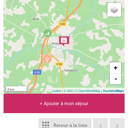
+
-
2 km
Leaflet
|
© IGN
|
© OpenStreetMap
|
TouristicMaps
+ Ajouter à mon séjour
Retour à la liste