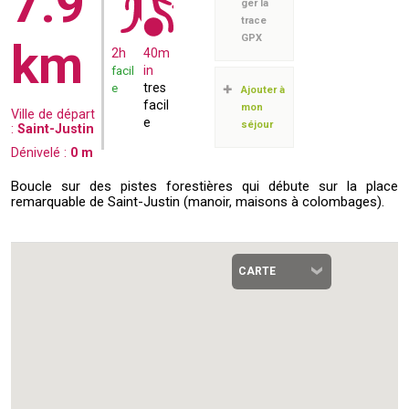
7.9
ger la
trace
GPX
km
2h
40m
facil
in
e
tres
Ajouter à
facil
mon
Ville de départ
e
séjour
:
Saint-Justin
Dénivelé :
0
m
Boucle sur des pistes forestières qui débute sur la place
remarquable de Saint-Justin (manoir, maisons à colombages).
CARTE
SATELLITE
RELIEF