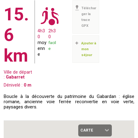
15.
Téléchar
ger la
trace
GPX
6
4h3
2h3
0
0
moy
facil
Ajouter à
km
enn
e
mon
e
séjour
Ville de départ
:
Gabarret
Dénivelé :
0
m
Boucle à la découverte du patrimoine du Gabardan : église
romane, ancienne voie ferrée reconvertie en voie verte,
paysages divers.
CARTE