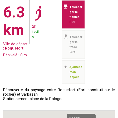
6.3
Téléchar
ger le
fichier
PDF
km
2h
facil
e
Téléchar
ger la
Ville de départ
trace
:
Roquefort
GPX
Dénivelé :
0
m
Ajouter à
mon
séjour
Découverte du paysage entre Roquefort (Fort construit sur le
rocher) et Sarbazan.
Stationnement place de la Pologne.