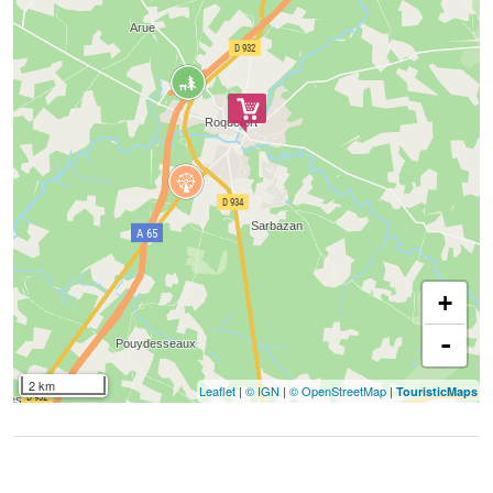
+
-
2 km
Leaflet
|
© IGN
|
© OpenStreetMap
|
TouristicMaps