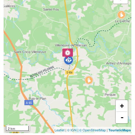
+
-
2 km
Leaflet
|
© IGN
|
© OpenStreetMap
|
TouristicMaps