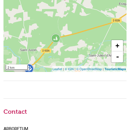
+
-
2 km
Leaflet
|
© IGN
|
© OpenStreetMap
|
TouristicMaps
Contact
ARBORETUM