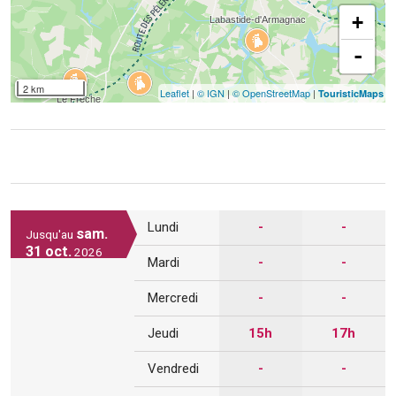
+
-
2 km
Leaflet
|
© IGN
|
© OpenStreetMap
|
TouristicMaps
Lundi
-
-
sam.
Jusqu'au
31 oct.
2026
Mardi
-
-
Mercredi
-
-
Jeudi
15h
17h
Vendredi
-
-