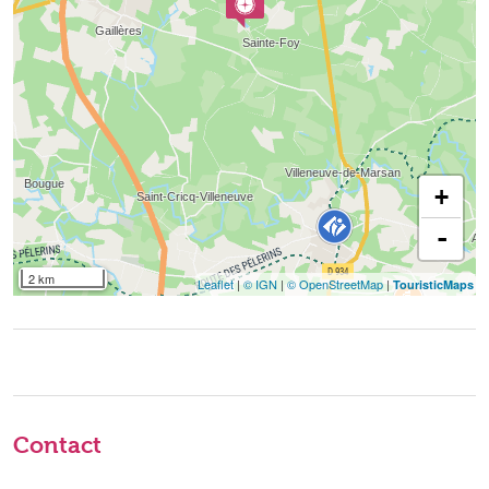
+
-
2 km
Leaflet
|
© IGN
|
© OpenStreetMap
|
TouristicMaps
Contact