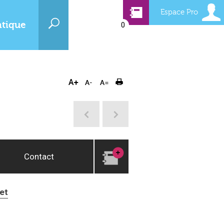
Espace Pro
atique
0
Contact
et