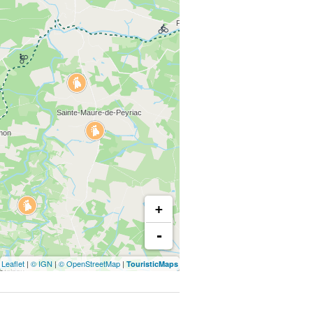
+
-
Leaflet
|
© IGN
|
© OpenStreetMap
|
TouristicMaps