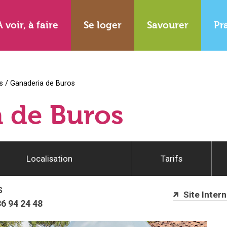
A voir, à faire
Se loger
Savourer
Pr
rs
/
Ganaderia de Buros
 de Buros
Localisation
Tarifs
S
Site Intern
86 94 24 48