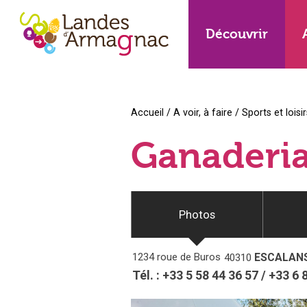
Découvrir
Accueil
/
A voir, à faire
/
Sports et loisi
Ganaderia
Photos
1234 roue de Buros
ESCALAN
40310
Tél. :
+33 5 58 44 36 57
/
+33 6 