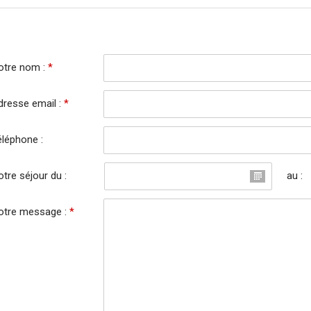
otre nom :
*
dresse email :
*
éléphone :
tre séjour du :
au :
otre message :
*