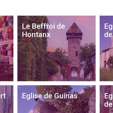
Le Beffroi de
Eg
Hontanx
de
rt
Eglise de Guinas
Eg
de