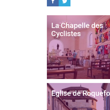
La Chapelle des
Cyclistes
Eglise de Roquefo