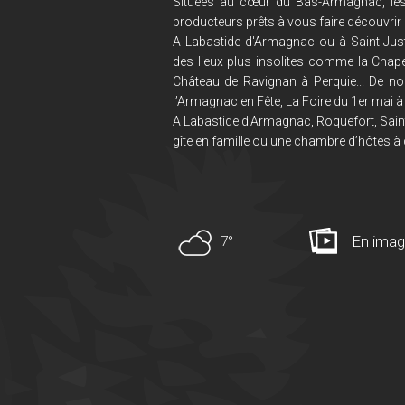
Situées au cœur du Bas-Armagnac, le
producteurs prêts à vous faire découvrir 
A Labastide d'Armagnac ou à Saint-Just
des lieux plus insolites comme la Chape
Château de Ravignan à Perquie... De no
l’Armagnac en Fête, La Foire du 1er mai à 
A Labastide d’Armagnac, Roquefort, Saint
gîte en famille ou une chambre d’hôtes à 
En ima
7°