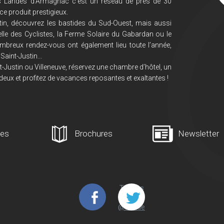
s Landes d’Armagnac c’est un réseau de près de 30
ce produit prestigieux.
in, découvrez les bastides du Sud-Ouest, mais aussi
lle des Cyclistes, la Ferme Solaire du Gabardan ou le
mbreux rendez-vous ont également lieu toute l’année,
Saint-Justin...
-Justin ou Villeneuve, réservez une chambre d’hôtel, un
deux et profitez de vacances reposantes et exaltantes !
ges
Brochures
Newsletter
Tweets
de
@Lande
s_Arma