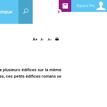
Espace Pro
atique
0
e plusieurs édifices sur la même
s, ces petits édifices romans se