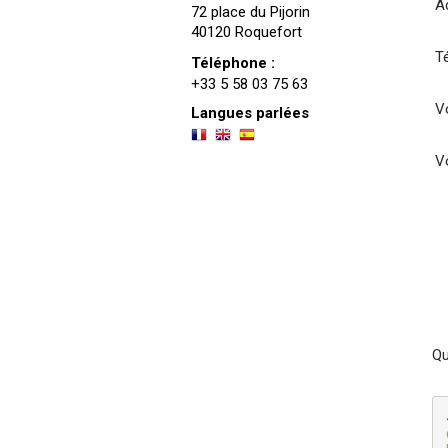
A
72 place du Pijorin
40120 Roquefort
T
Téléphone :
+33 5 58 03 75 63
Vo
Langues parlées
V
Qu