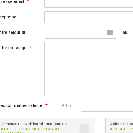
dresse email :
*
éléphone :
tre séjour du :
au :
otre message :
*
estion mathématique :
*
9 + 6 =
J'aimerais recevoir les informations de :
J'aimerais re
OFFICE DE TOURISME DES LANDES
AU GRÉ DES 