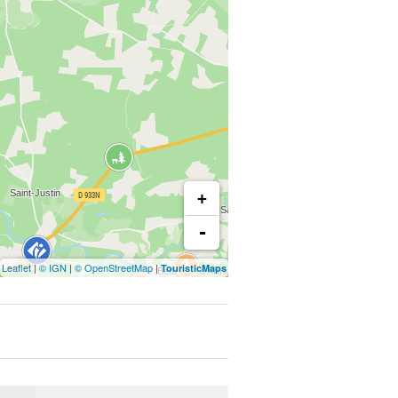
+
-
Leaflet
|
© IGN
|
© OpenStreetMap
|
TouristicMaps