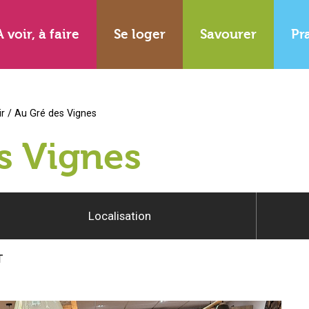
A voir, à faire
Se loger
Savourer
Pr
ir
/
Au Gré des Vignes
s Vignes
Localisation
T