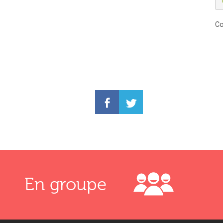
Co
En groupe