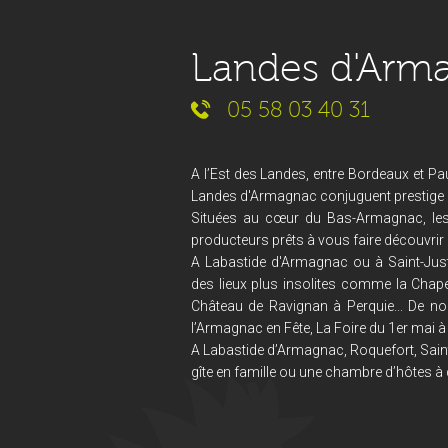
Landes d'Arm
05 58 03 40 31
A l’Est des Landes, entre Bordeaux et Pau
Landes d'Armagnac conjuguent prestige et
Situées au cœur du Bas-Armagnac, le
producteurs prêts à vous faire découvrir 
A Labastide d'Armagnac ou à Saint-Just
des lieux plus insolites comme la Chape
Château de Ravignan à Perquie... De no
l’Armagnac en Fête, La Foire du 1er mai à 
A Labastide d’Armagnac, Roquefort, Saint
gîte en famille ou une chambre d’hôtes à 