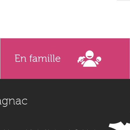
En famille
agnac