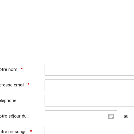
otre nom :
*
dresse email :
*
éléphone :
tre séjour du :
au :
otre message :
*