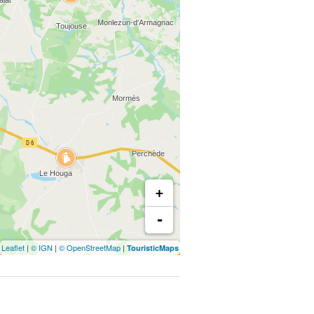
+
-
Leaflet
|
© IGN
|
© OpenStreetMap
|
TouristicMaps