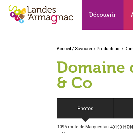
Découvrir
Accueil
/
Savourer
/
Producteurs
/
Dom
Domaine 
& Co
Photos
1095 route de Marquestau
HON
40190