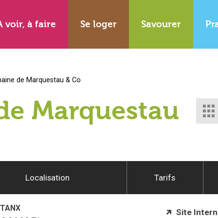
A voir, à faire
Se loger
Savourer
Pr
aine de Marquestau & Co
de Marquestau
Localisation
Tarifs
TANX
Site Intern