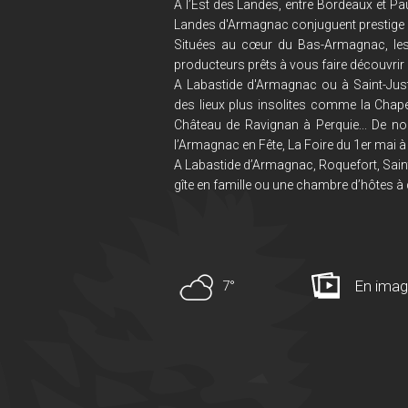
A l’Est des Landes, entre Bordeaux et Pau
Landes d'Armagnac conjuguent prestige et
Situées au cœur du Bas-Armagnac, le
producteurs prêts à vous faire découvrir 
A Labastide d'Armagnac ou à Saint-Just
des lieux plus insolites comme la Chape
Château de Ravignan à Perquie... De no
l’Armagnac en Fête, La Foire du 1er mai à 
A Labastide d’Armagnac, Roquefort, Saint
gîte en famille ou une chambre d’hôtes à 
En ima
7°