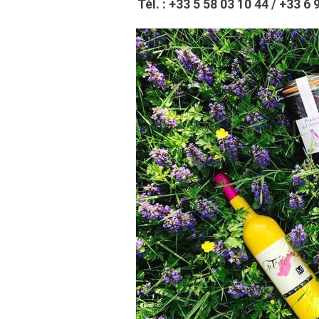
Tél. :
+33 5 58 03 10 44
/
+33 6 