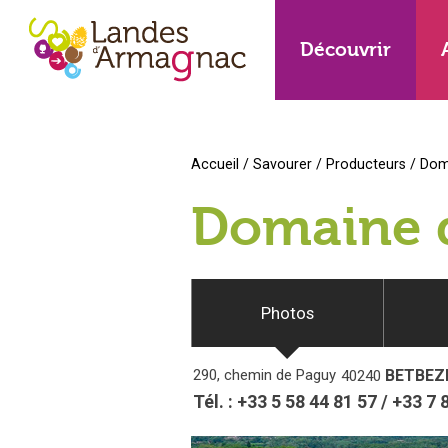
Découvrir
Accueil
/
Savourer
/
Producteurs
/
Dom
Domaine 
Photos
290, chemin de Paguy
BETBEZ
40240
Tél. :
+33 5 58 44 81 57
/
+33 7 