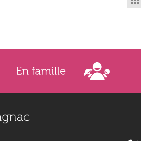
En famille
agnac