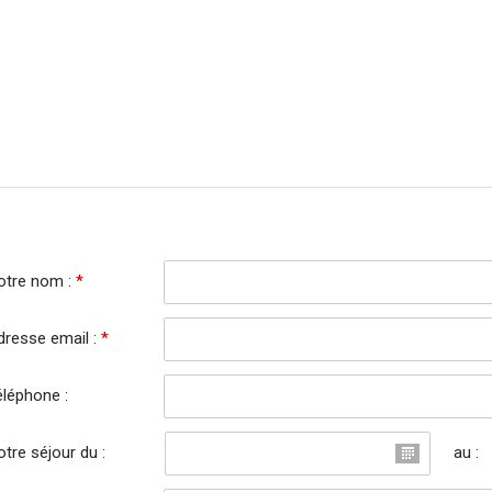
otre nom :
*
dresse email :
*
éléphone :
tre séjour du :
au :