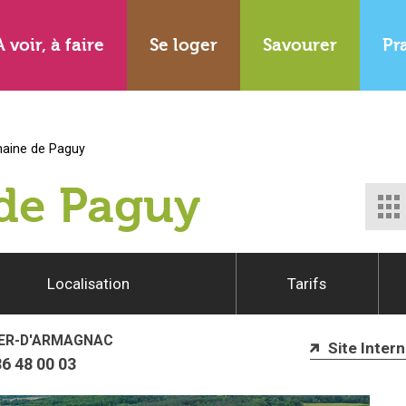
A voir, à faire
Se loger
Savourer
Pr
aine de Paguy
de Paguy
Localisation
Tarifs
ER-D'ARMAGNAC
Site Intern
86 48 00 03