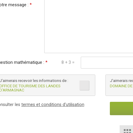
otre message :
*
estion mathématique :
*
8 + 3 =
J'aimerais recevoir les informations de :
J'aimerais re
OFFICE DE TOURISME DES LANDES
DOMAINE DE
D'ARMAGNAC
nsulter les
termes et conditions d'utilisation