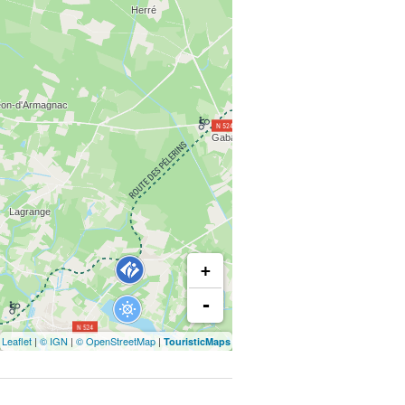
+
-
Leaflet
|
© IGN
|
© OpenStreetMap
|
TouristicMaps