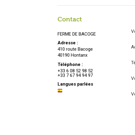
Contact
V
FERME DE BACOGE
Adresse :
A
410 route Bacoge
40190 Hontanx
T
Téléphone :
+33 6 08 52 98 52
+33 7 67 94 94 97
Vo
Langues parlées
V