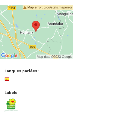
Langues parlées :
Labels :