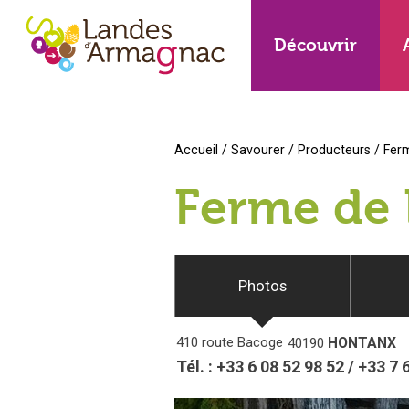
Découvrir
Accueil
/
Savourer
/
Producteurs
/
Fer
Ferme de
Photos
410 route Bacoge
HONTANX
40190
Tél. :
+33 6 08 52 98 52
/
+33 7 