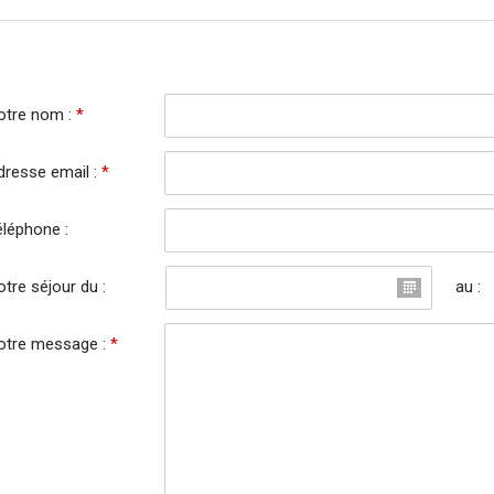
otre nom :
*
dresse email :
*
éléphone :
tre séjour du :
au :
otre message :
*