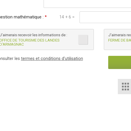
estion mathématique :
*
14 + 6 =
J'aimerais recevoir les informations de :
J'aimerais re
OFFICE DE TOURISME DES LANDES
FERME DE B
D'ARMAGNAC
nsulter les
termes et conditions d'utilisation