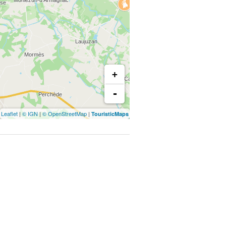
+
-
Leaflet
|
© IGN
|
© OpenStreetMap
|
TouristicMaps