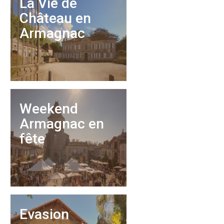
La Vie de
Château en
Armagnac
Weekend
Armagnac en
fête
Evasion