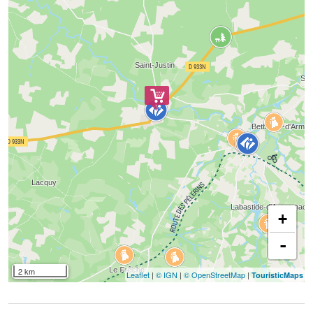
+
-
2 km
Leaflet
|
© IGN
|
© OpenStreetMap
|
TouristicMaps