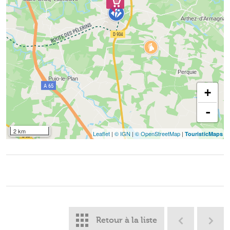
+
-
2 km
Leaflet
|
© IGN
|
© OpenStreetMap
|
TouristicMaps
Retour à la liste