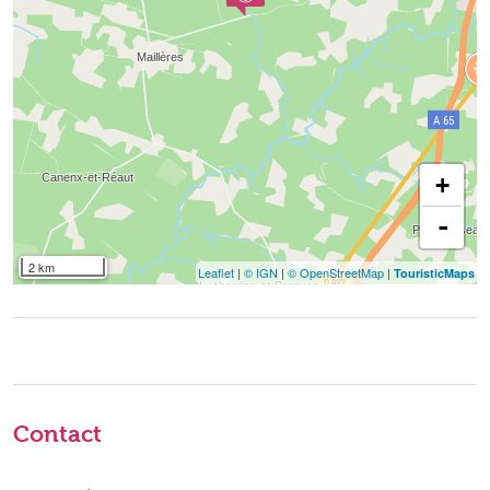
+
-
2 km
Leaflet
|
© IGN
|
© OpenStreetMap
|
TouristicMaps
Contact