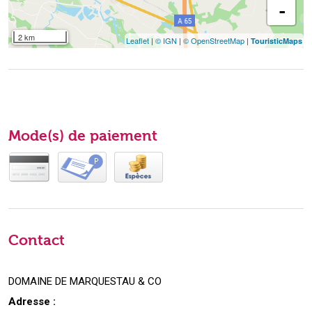
-
2 km
Leaflet
|
© IGN
|
© OpenStreetMap
|
TouristicMaps
Mode(s) de paiement
Contact
DOMAINE DE MARQUESTAU & CO
Adresse :