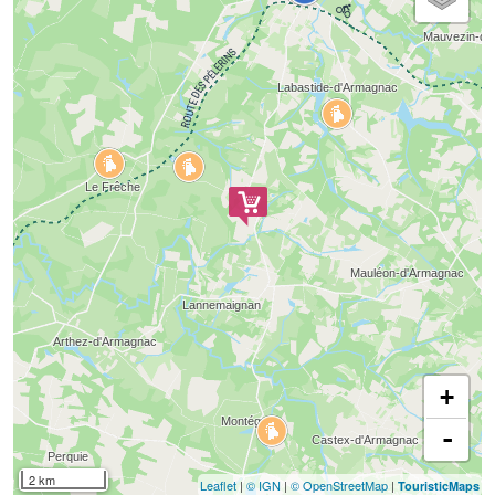
+
-
2 km
Leaflet
|
© IGN
|
© OpenStreetMap
|
TouristicMaps